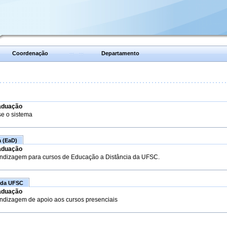
Coordenação
Departamento
aduação
se o sistema
a (EaD)
aduação
endizagem para cursos de Educação a Distância da UFSC.
 da UFSC
aduação
endizagem de apoio aos cursos presenciais