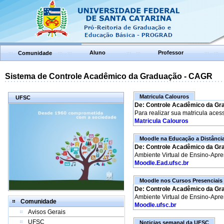
Aluno
Professor
Comunidade
Sistema de Controle Acadêmico da Graduação - CAGR
Matricula Calouros
UFSC
De: Controle Acadêmico da Gr
Para realizar sua matricula aces
Matricula Calouros
Moodle na Educação a Distânci
De: Controle Acadêmico da Gr
Ambiente Virtual de Ensino-Apr
Moodle.Ead.ufsc.br
Moodle nos Cursos Presenciais
De: Controle Acadêmico da Gr
Ambiente Virtual de Ensino-Apr
Comunidade
Moodle.ufsc.br
Avisos Gerais
UFSC
Noticias semanal da UFSC