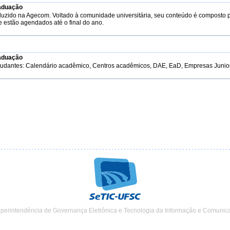
aduação
duzido na Agecom. Voltado à comunidade universitária, seu conteúdo é composto 
e estão agendados até o final do ano.
aduação
tudantes: Calendário acadêmico, Centros acadêmicos, DAE, EaD, Empresas Junior, 
uperintendência de Governança Eletrônica e Tecnologia da Informação e Comunic