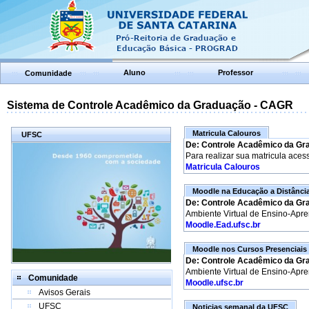
Aluno
Professor
Comunidade
Sistema de Controle Acadêmico da Graduação - CAGR
Matricula Calouros
UFSC
De: Controle Acadêmico da Gr
Para realizar sua matricula aces
Matricula Calouros
Moodle na Educação a Distânci
De: Controle Acadêmico da Gr
Ambiente Virtual de Ensino-Apr
Moodle.Ead.ufsc.br
Moodle nos Cursos Presenciais
De: Controle Acadêmico da Gr
Ambiente Virtual de Ensino-Apr
Comunidade
Moodle.ufsc.br
Avisos Gerais
UFSC
Noticias semanal da UFSC