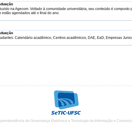
aduação
duzido na Agecom. Voltado à comunidade universitária, seu conteúdo é composto 
e estão agendados até o final do ano.
aduação
tudantes: Calendário acadêmico, Centros acadêmicos, DAE, EaD, Empresas Junior, 
uperintendência de Governança Eletrônica e Tecnologia da Informação e Comunic