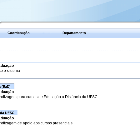
Coordenação
Departamento
aduação
se o sistema
a (EaD)
aduação
endizagem para cursos de Educação a Distância da UFSC.
 da UFSC
aduação
endizagem de apoio aos cursos presenciais