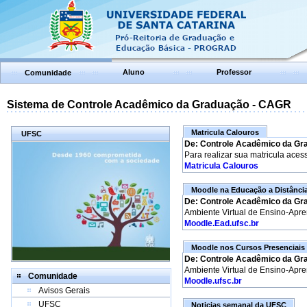
Aluno
Professor
Comunidade
Sistema de Controle Acadêmico da Graduação - CAGR
Matricula Calouros
UFSC
De: Controle Acadêmico da Gr
Para realizar sua matricula aces
Matricula Calouros
Moodle na Educação a Distânci
De: Controle Acadêmico da Gr
Ambiente Virtual de Ensino-Apr
Moodle.Ead.ufsc.br
Moodle nos Cursos Presenciais
De: Controle Acadêmico da Gr
Ambiente Virtual de Ensino-Apr
Comunidade
Moodle.ufsc.br
Avisos Gerais
UFSC
Noticias semanal da UFSC