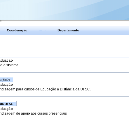
Coordenação
Departamento
aduação
se o sistema
a (EaD)
aduação
endizagem para cursos de Educação a Distância da UFSC.
 da UFSC
aduação
endizagem de apoio aos cursos presenciais