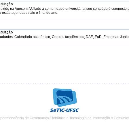
aduação
duzido na Agecom. Voltado à comunidade universitária, seu conteúdo é composto 
e estão agendados até o final do ano.
aduação
tudantes: Calendário acadêmico, Centros acadêmicos, DAE, EaD, Empresas Junior, 
uperintendência de Governança Eletrônica e Tecnologia da Informação e Comunic