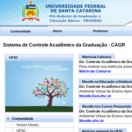
Aluno
Professor
Comunidade
Sistema de Controle Acadêmico da Graduação - CAGR
Matricula Calouros
UFSC
De: Controle Acadêmico da Gr
Para realizar sua matricula aces
Matricula Calouros
Moodle na Educação a Distânci
De: Controle Acadêmico da Gr
Ambiente Virtual de Ensino-Apr
Moodle.Ead.ufsc.br
Moodle nos Cursos Presenciais
De: Controle Acadêmico da Gr
Ambiente Virtual de Ensino-Apr
Comunidade
Moodle.ufsc.br
Avisos Gerais
UFSC
Noticias semanal da UFSC