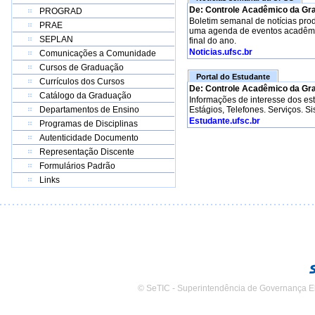
De: Controle Acadêmico da Gr
PROGRAD
Boletim semanal de notícias pro
PRAE
uma agenda de eventos acadêmico
SEPLAN
final do ano.
Noticias.ufsc.br
Comunicações a Comunidade
Cursos de Graduação
Portal do Estudante
Currículos dos Cursos
De: Controle Acadêmico da Gr
Catálogo da Graduação
Informações de interesse dos e
Departamentos de Ensino
Estágios, Telefones. Serviços. S
Estudante.ufsc.br
Programas de Disciplinas
Autenticidade Documento
Representação Discente
Formulários Padrão
Links
© SeTIC - Superintendência de Governança E