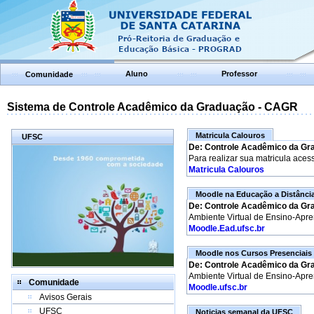
Aluno
Professor
Comunidade
Sistema de Controle Acadêmico da Graduação - CAGR
Matricula Calouros
UFSC
De: Controle Acadêmico da Gr
Para realizar sua matricula aces
Matricula Calouros
Moodle na Educação a Distânci
De: Controle Acadêmico da Gr
Ambiente Virtual de Ensino-Apr
Moodle.Ead.ufsc.br
Moodle nos Cursos Presenciais
De: Controle Acadêmico da Gr
Ambiente Virtual de Ensino-Apr
Comunidade
Moodle.ufsc.br
Avisos Gerais
UFSC
Noticias semanal da UFSC