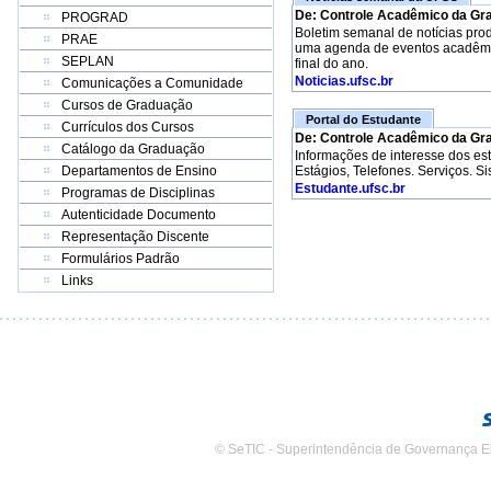
De: Controle Acadêmico da Gr
PROGRAD
Boletim semanal de notícias pro
PRAE
uma agenda de eventos acadêmico
SEPLAN
final do ano.
Noticias.ufsc.br
Comunicações a Comunidade
Cursos de Graduação
Portal do Estudante
Currículos dos Cursos
De: Controle Acadêmico da Gr
Catálogo da Graduação
Informações de interesse dos e
Departamentos de Ensino
Estágios, Telefones. Serviços. S
Estudante.ufsc.br
Programas de Disciplinas
Autenticidade Documento
Representação Discente
Formulários Padrão
Links
© SeTIC - Superintendência de Governança E