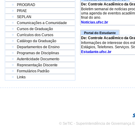
De: Controle Acadêmico da Gr
PROGRAD
Boletim semanal de notícias pro
PRAE
uma agenda de eventos acadêmico
SEPLAN
final do ano.
Noticias.ufsc.br
Comunicações a Comunidade
Cursos de Graduação
Portal do Estudante
Currículos dos Cursos
De: Controle Acadêmico da Gr
Catálogo da Graduação
Informações de interesse dos e
Departamentos de Ensino
Estágios, Telefones. Serviços. S
Estudante.ufsc.br
Programas de Disciplinas
Autenticidade Documento
Representação Discente
Formulários Padrão
Links
© SeTIC - Superintendência de Governança E