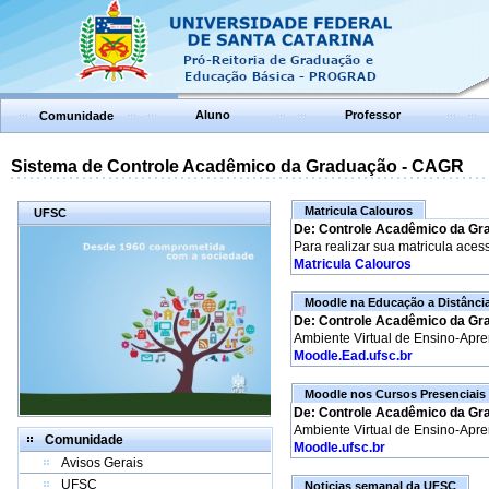
Aluno
Professor
Comunidade
Sistema de Controle Acadêmico da Graduação - CAGR
Matricula Calouros
UFSC
De: Controle Acadêmico da Gr
Para realizar sua matricula aces
Matricula Calouros
Moodle na Educação a Distânci
De: Controle Acadêmico da Gr
Ambiente Virtual de Ensino-Apr
Moodle.Ead.ufsc.br
Moodle nos Cursos Presenciais
De: Controle Acadêmico da Gr
Ambiente Virtual de Ensino-Apr
Comunidade
Moodle.ufsc.br
Avisos Gerais
UFSC
Noticias semanal da UFSC