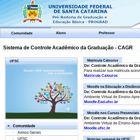
Aluno
Professor
Comunidade
Sistema de Controle Acadêmico da Graduação - CAGR
Matricula Calouros
UFSC
De: Controle Acadêmico da Gr
Para realizar sua matricula aces
Matricula Calouros
Moodle na Educação a Distânci
De: Controle Acadêmico da Gr
Ambiente Virtual de Ensino-Apr
Moodle.Ead.ufsc.br
Moodle nos Cursos Presenciais
De: Controle Acadêmico da Gr
Ambiente Virtual de Ensino-Apr
Comunidade
Moodle.ufsc.br
Avisos Gerais
UFSC
Noticias semanal da UFSC