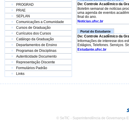
De: Controle Acadêmico da Gr
PROGRAD
Boletim semanal de notícias pro
PRAE
uma agenda de eventos acadêmico
SEPLAN
final do ano.
Noticias.ufsc.br
Comunicações a Comunidade
Cursos de Graduação
Portal do Estudante
Currículos dos Cursos
De: Controle Acadêmico da Gr
Catálogo da Graduação
Informações de interesse dos e
Departamentos de Ensino
Estágios, Telefones. Serviços. S
Estudante.ufsc.br
Programas de Disciplinas
Autenticidade Documento
Representação Discente
Formulários Padrão
Links
© SeTIC - Superintendência de Governança E