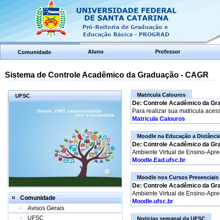
Aluno
Professor
Comunidade
Sistema de Controle Acadêmico da Graduação - CAGR
Matricula Calouros
UFSC
De: Controle Acadêmico da Gr
Para realizar sua matricula aces
Matricula Calouros
Moodle na Educação a Distânci
De: Controle Acadêmico da Gr
Ambiente Virtual de Ensino-Apr
Moodle.Ead.ufsc.br
Moodle nos Cursos Presenciais
De: Controle Acadêmico da Gr
Ambiente Virtual de Ensino-Apr
Comunidade
Moodle.ufsc.br
Avisos Gerais
UFSC
Noticias semanal da UFSC