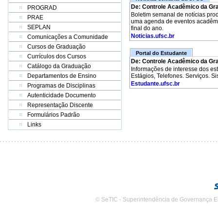
De: Controle Acadêmico da Gr
PROGRAD
Boletim semanal de notícias pro
PRAE
uma agenda de eventos acadêmico
SEPLAN
final do ano.
Noticias.ufsc.br
Comunicações a Comunidade
Cursos de Graduação
Portal do Estudante
Currículos dos Cursos
De: Controle Acadêmico da Gr
Catálogo da Graduação
Informações de interesse dos e
Departamentos de Ensino
Estágios, Telefones. Serviços. S
Estudante.ufsc.br
Programas de Disciplinas
Autenticidade Documento
Representação Discente
Formulários Padrão
Links
© SeTIC - Superintendência de Governança E