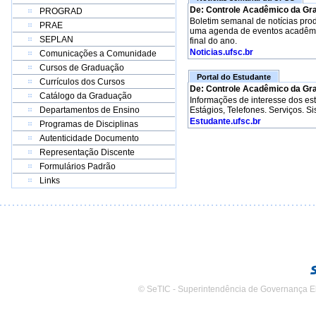
De: Controle Acadêmico da Gr
PROGRAD
Boletim semanal de notícias pro
PRAE
uma agenda de eventos acadêmico
SEPLAN
final do ano.
Noticias.ufsc.br
Comunicações a Comunidade
Cursos de Graduação
Portal do Estudante
Currículos dos Cursos
De: Controle Acadêmico da Gr
Catálogo da Graduação
Informações de interesse dos e
Departamentos de Ensino
Estágios, Telefones. Serviços. S
Estudante.ufsc.br
Programas de Disciplinas
Autenticidade Documento
Representação Discente
Formulários Padrão
Links
© SeTIC - Superintendência de Governança E