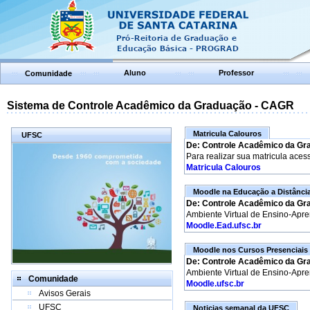
Aluno
Professor
Comunidade
Sistema de Controle Acadêmico da Graduação - CAGR
Matricula Calouros
UFSC
De: Controle Acadêmico da Gr
Para realizar sua matricula aces
Matricula Calouros
Moodle na Educação a Distânci
De: Controle Acadêmico da Gr
Ambiente Virtual de Ensino-Apr
Moodle.Ead.ufsc.br
Moodle nos Cursos Presenciais
De: Controle Acadêmico da Gr
Ambiente Virtual de Ensino-Apr
Comunidade
Moodle.ufsc.br
Avisos Gerais
UFSC
Noticias semanal da UFSC