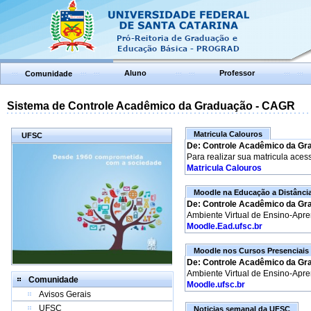
Aluno
Professor
Comunidade
Sistema de Controle Acadêmico da Graduação - CAGR
Matricula Calouros
UFSC
De: Controle Acadêmico da Gr
Para realizar sua matricula aces
Matricula Calouros
Moodle na Educação a Distânci
De: Controle Acadêmico da Gr
Ambiente Virtual de Ensino-Apr
Moodle.Ead.ufsc.br
Moodle nos Cursos Presenciais
De: Controle Acadêmico da Gr
Ambiente Virtual de Ensino-Apr
Comunidade
Moodle.ufsc.br
Avisos Gerais
UFSC
Noticias semanal da UFSC