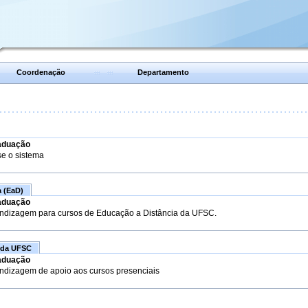
Coordenação
Departamento
aduação
se o sistema
a (EaD)
aduação
endizagem para cursos de Educação a Distância da UFSC.
 da UFSC
aduação
endizagem de apoio aos cursos presenciais