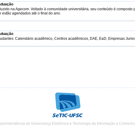
aduação
duzido na Agecom. Voltado à comunidade universitária, seu conteúdo é composto 
e estão agendados até o final do ano.
aduação
tudantes: Calendário acadêmico, Centros acadêmicos, DAE, EaD, Empresas Junior, 
uperintendência de Governança Eletrônica e Tecnologia da Informação e Comunic