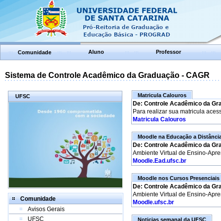
Aluno
Professor
Comunidade
Sistema de Controle Acadêmico da Graduação - CAGR
Matricula Calouros
UFSC
De: Controle Acadêmico da Gr
Para realizar sua matricula aces
Matricula Calouros
Moodle na Educação a Distânci
De: Controle Acadêmico da Gr
Ambiente Virtual de Ensino-Apr
Moodle.Ead.ufsc.br
Moodle nos Cursos Presenciais
De: Controle Acadêmico da Gr
Ambiente Virtual de Ensino-Apr
Comunidade
Moodle.ufsc.br
Avisos Gerais
UFSC
Noticias semanal da UFSC