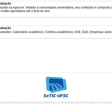
aduação
duzido na Agecom. Voltado à comunidade universitária, seu conteúdo é composto 
e estão agendados até o final do ano.
aduação
tudantes: Calendário acadêmico, Centros acadêmicos, DAE, EaD, Empresas Junior, 
uperintendência de Governança Eletrônica e Tecnologia da Informação e Comunic