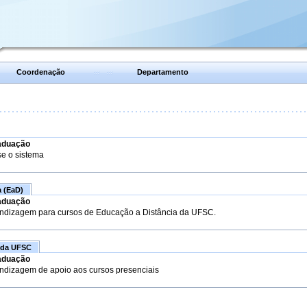
Coordenação
Departamento
aduação
se o sistema
a (EaD)
aduação
endizagem para cursos de Educação a Distância da UFSC.
 da UFSC
aduação
endizagem de apoio aos cursos presenciais