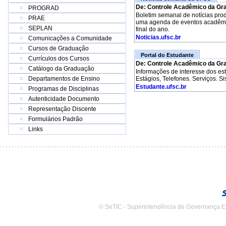
De: Controle Acadêmico da Gr
PROGRAD
Boletim semanal de notícias pro
PRAE
uma agenda de eventos acadêmico
SEPLAN
final do ano.
Noticias.ufsc.br
Comunicações a Comunidade
Cursos de Graduação
Portal do Estudante
Currículos dos Cursos
De: Controle Acadêmico da Gr
Catálogo da Graduação
Informações de interesse dos e
Departamentos de Ensino
Estágios, Telefones. Serviços. S
Estudante.ufsc.br
Programas de Disciplinas
Autenticidade Documento
Representação Discente
Formulários Padrão
Links
© SeTIC - Superintendência de Governança E