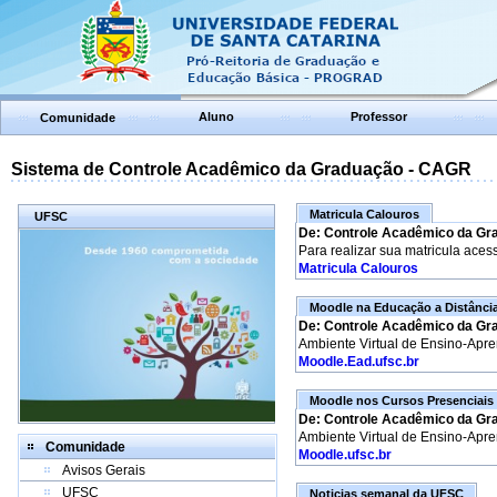
Aluno
Professor
Comunidade
Sistema de Controle Acadêmico da Graduação - CAGR
Matricula Calouros
UFSC
De: Controle Acadêmico da Gr
Para realizar sua matricula aces
Matricula Calouros
Moodle na Educação a Distânci
De: Controle Acadêmico da Gr
Ambiente Virtual de Ensino-Apr
Moodle.Ead.ufsc.br
Moodle nos Cursos Presenciais
De: Controle Acadêmico da Gr
Ambiente Virtual de Ensino-Apr
Comunidade
Moodle.ufsc.br
Avisos Gerais
UFSC
Noticias semanal da UFSC