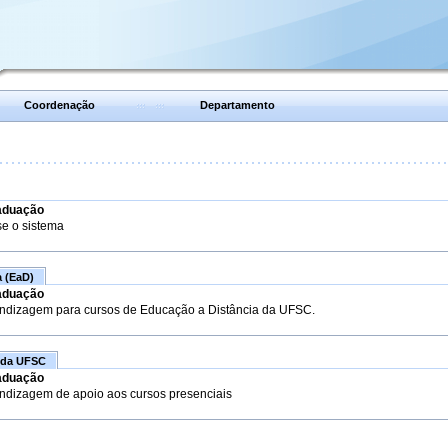
Coordenação
Departamento
aduação
se o sistema
a (EaD)
aduação
endizagem para cursos de Educação a Distância da UFSC.
 da UFSC
aduação
endizagem de apoio aos cursos presenciais