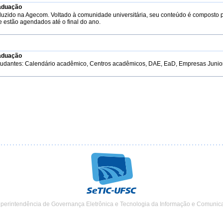
aduação
duzido na Agecom. Voltado à comunidade universitária, seu conteúdo é composto 
e estão agendados até o final do ano.
aduação
tudantes: Calendário acadêmico, Centros acadêmicos, DAE, EaD, Empresas Junior, 
uperintendência de Governança Eletrônica e Tecnologia da Informação e Comunic