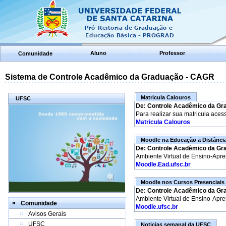
Aluno
Professor
Comunidade
Sistema de Controle Acadêmico da Graduação - CAGR
Matricula Calouros
UFSC
De: Controle Acadêmico da Gr
Para realizar sua matricula aces
Matricula Calouros
Moodle na Educação a Distânci
De: Controle Acadêmico da Gr
Ambiente Virtual de Ensino-Apr
Moodle.Ead.ufsc.br
Moodle nos Cursos Presenciais
De: Controle Acadêmico da Gr
Ambiente Virtual de Ensino-Apr
Comunidade
Moodle.ufsc.br
Avisos Gerais
UFSC
Noticias semanal da UFSC