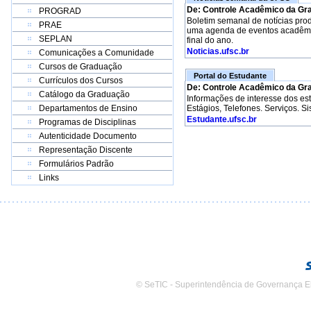
De: Controle Acadêmico da Gr
PROGRAD
Boletim semanal de notícias pro
PRAE
uma agenda de eventos acadêmico
SEPLAN
final do ano.
Noticias.ufsc.br
Comunicações a Comunidade
Cursos de Graduação
Portal do Estudante
Currículos dos Cursos
De: Controle Acadêmico da Gr
Catálogo da Graduação
Informações de interesse dos e
Departamentos de Ensino
Estágios, Telefones. Serviços. S
Estudante.ufsc.br
Programas de Disciplinas
Autenticidade Documento
Representação Discente
Formulários Padrão
Links
© SeTIC - Superintendência de Governança E