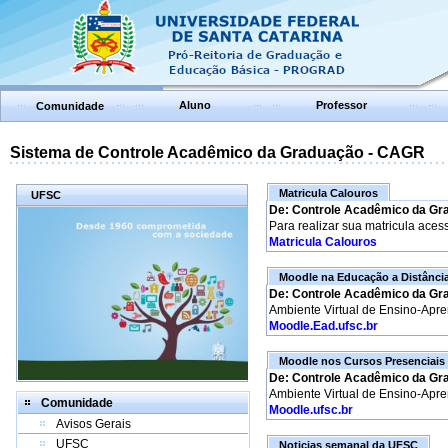
Aluno
Professor
Comunidade
Sistema de Controle Acadêmico da Graduação - CAGR
Matricula Calouros
UFSC
De: Controle Acadêmico da Gr
Para realizar sua matricula aces
Matricula Calouros
Moodle na Educação a Distânci
De: Controle Acadêmico da Gr
Ambiente Virtual de Ensino-Apr
Moodle.Ead.ufsc.br
Moodle nos Cursos Presenciais
De: Controle Acadêmico da Gr
Ambiente Virtual de Ensino-Apr
Comunidade
Moodle.ufsc.br
Avisos Gerais
UFSC
Noticias semanal da UFSC