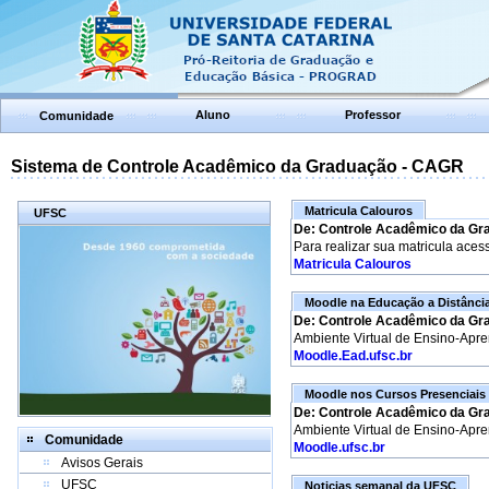
Aluno
Professor
Comunidade
Sistema de Controle Acadêmico da Graduação - CAGR
Matricula Calouros
UFSC
De: Controle Acadêmico da Gr
Para realizar sua matricula aces
Matricula Calouros
Moodle na Educação a Distânci
De: Controle Acadêmico da Gr
Ambiente Virtual de Ensino-Apr
Moodle.Ead.ufsc.br
Moodle nos Cursos Presenciais
De: Controle Acadêmico da Gr
Ambiente Virtual de Ensino-Apr
Comunidade
Moodle.ufsc.br
Avisos Gerais
UFSC
Noticias semanal da UFSC