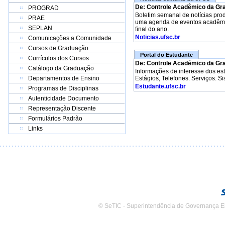
De: Controle Acadêmico da Gr
PROGRAD
Boletim semanal de notícias pro
PRAE
uma agenda de eventos acadêmico
SEPLAN
final do ano.
Noticias.ufsc.br
Comunicações a Comunidade
Cursos de Graduação
Portal do Estudante
Currículos dos Cursos
De: Controle Acadêmico da Gr
Catálogo da Graduação
Informações de interesse dos e
Departamentos de Ensino
Estágios, Telefones. Serviços. S
Estudante.ufsc.br
Programas de Disciplinas
Autenticidade Documento
Representação Discente
Formulários Padrão
Links
© SeTIC - Superintendência de Governança E