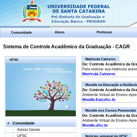
Aluno
Professor
Comunidade
Sistema de Controle Acadêmico da Graduação - CAGR
Matricula Calouros
UFSC
De: Controle Acadêmico da Gr
Para realizar sua matricula aces
Matricula Calouros
Moodle na Educação a Distânci
De: Controle Acadêmico da Gr
Ambiente Virtual de Ensino-Apr
Moodle.Ead.ufsc.br
Moodle nos Cursos Presenciais
De: Controle Acadêmico da Gr
Ambiente Virtual de Ensino-Apr
Comunidade
Moodle.ufsc.br
Avisos Gerais
UFSC
Noticias semanal da UFSC