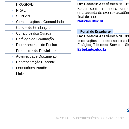
De: Controle Acadêmico da Gr
PROGRAD
Boletim semanal de notícias pro
PRAE
uma agenda de eventos acadêmico
SEPLAN
final do ano.
Noticias.ufsc.br
Comunicações a Comunidade
Cursos de Graduação
Portal do Estudante
Currículos dos Cursos
De: Controle Acadêmico da Gr
Catálogo da Graduação
Informações de interesse dos e
Departamentos de Ensino
Estágios, Telefones. Serviços. S
Estudante.ufsc.br
Programas de Disciplinas
Autenticidade Documento
Representação Discente
Formulários Padrão
Links
© SeTIC - Superintendência de Governança E