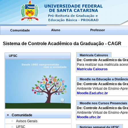
Aluno
Professor
Comunidade
Sistema de Controle Acadêmico da Graduação - CAGR
Matricula Calouros
UFSC
De: Controle Acadêmico da Gr
Para realizar sua matricula aces
Matricula Calouros
Moodle na Educação a Distânci
De: Controle Acadêmico da Gr
Ambiente Virtual de Ensino-Apr
Moodle.Ead.ufsc.br
Moodle nos Cursos Presenciais
De: Controle Acadêmico da Gr
Ambiente Virtual de Ensino-Apr
Comunidade
Moodle.ufsc.br
Avisos Gerais
UFSC
Noticias semanal da UFSC