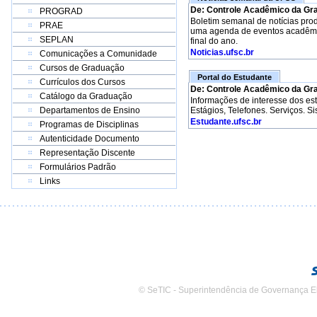
De: Controle Acadêmico da Gr
PROGRAD
Boletim semanal de notícias pro
PRAE
uma agenda de eventos acadêmico
SEPLAN
final do ano.
Noticias.ufsc.br
Comunicações a Comunidade
Cursos de Graduação
Portal do Estudante
Currículos dos Cursos
De: Controle Acadêmico da Gr
Catálogo da Graduação
Informações de interesse dos e
Departamentos de Ensino
Estágios, Telefones. Serviços. S
Estudante.ufsc.br
Programas de Disciplinas
Autenticidade Documento
Representação Discente
Formulários Padrão
Links
© SeTIC - Superintendência de Governança E