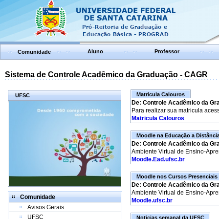
Aluno
Professor
Comunidade
Sistema de Controle Acadêmico da Graduação - CAGR
Matricula Calouros
UFSC
De: Controle Acadêmico da Gr
Para realizar sua matricula aces
Matricula Calouros
Moodle na Educação a Distânci
De: Controle Acadêmico da Gr
Ambiente Virtual de Ensino-Apr
Moodle.Ead.ufsc.br
Moodle nos Cursos Presenciais
De: Controle Acadêmico da Gr
Ambiente Virtual de Ensino-Apr
Comunidade
Moodle.ufsc.br
Avisos Gerais
UFSC
Noticias semanal da UFSC