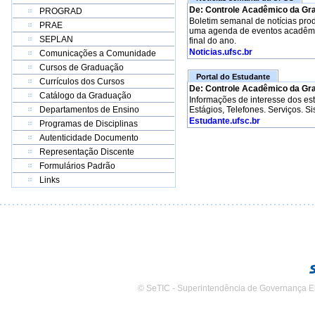
De: Controle Acadêmico da Gr
PROGRAD
Boletim semanal de notícias pro
PRAE
uma agenda de eventos acadêmico
SEPLAN
final do ano.
Noticias.ufsc.br
Comunicações a Comunidade
Cursos de Graduação
Portal do Estudante
Currículos dos Cursos
De: Controle Acadêmico da Gr
Catálogo da Graduação
Informações de interesse dos e
Departamentos de Ensino
Estágios, Telefones. Serviços. S
Estudante.ufsc.br
Programas de Disciplinas
Autenticidade Documento
Representação Discente
Formulários Padrão
Links
© SeTIC - Superintendência de Governança E