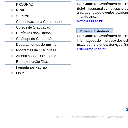
De: Controle Acadêmico da Gr
PROGRAD
Boletim semanal de notícias pro
PRAE
uma agenda de eventos acadêmico
SEPLAN
final do ano.
Noticias.ufsc.br
Comunicações a Comunidade
Cursos de Graduação
Portal do Estudante
Currículos dos Cursos
De: Controle Acadêmico da Gr
Catálogo da Graduação
Informações de interesse dos e
Departamentos de Ensino
Estágios, Telefones. Serviços. S
Estudante.ufsc.br
Programas de Disciplinas
Autenticidade Documento
Representação Discente
Formulários Padrão
Links
© SeTIC - Superintendência de Governança E