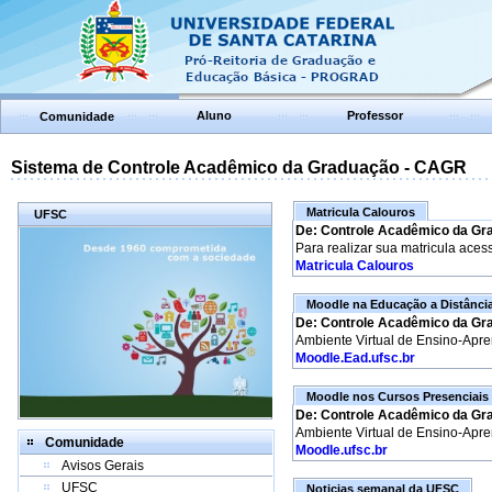
Aluno
Professor
Comunidade
Sistema de Controle Acadêmico da Graduação - CAGR
Matricula Calouros
UFSC
De: Controle Acadêmico da Gr
Para realizar sua matricula aces
Matricula Calouros
Moodle na Educação a Distânci
De: Controle Acadêmico da Gr
Ambiente Virtual de Ensino-Apr
Moodle.Ead.ufsc.br
Moodle nos Cursos Presenciais
De: Controle Acadêmico da Gr
Ambiente Virtual de Ensino-Apr
Comunidade
Moodle.ufsc.br
Avisos Gerais
UFSC
Noticias semanal da UFSC