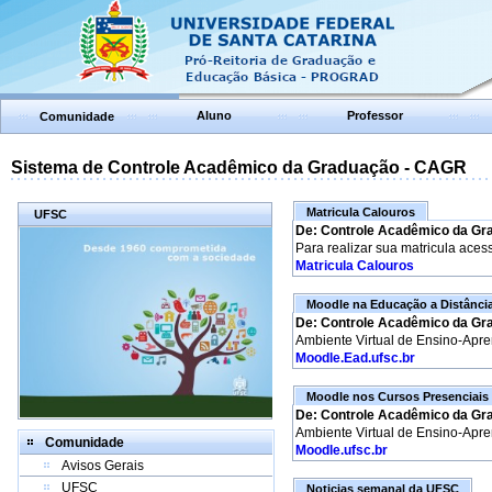
Aluno
Professor
Comunidade
Sistema de Controle Acadêmico da Graduação - CAGR
Matricula Calouros
UFSC
De: Controle Acadêmico da Gr
Para realizar sua matricula aces
Matricula Calouros
Moodle na Educação a Distânci
De: Controle Acadêmico da Gr
Ambiente Virtual de Ensino-Apr
Moodle.Ead.ufsc.br
Moodle nos Cursos Presenciais
De: Controle Acadêmico da Gr
Ambiente Virtual de Ensino-Apr
Comunidade
Moodle.ufsc.br
Avisos Gerais
UFSC
Noticias semanal da UFSC