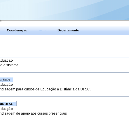
Coordenação
Departamento
aduação
se o sistema
a (EaD)
aduação
endizagem para cursos de Educação a Distância da UFSC.
 da UFSC
aduação
endizagem de apoio aos cursos presenciais