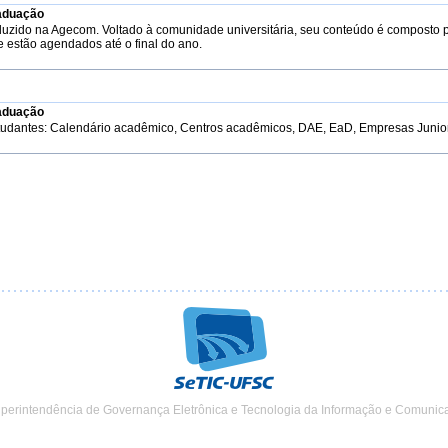
aduação
duzido na Agecom. Voltado à comunidade universitária, seu conteúdo é composto 
e estão agendados até o final do ano.
aduação
tudantes: Calendário acadêmico, Centros acadêmicos, DAE, EaD, Empresas Junior, 
uperintendência de Governança Eletrônica e Tecnologia da Informação e Comunic