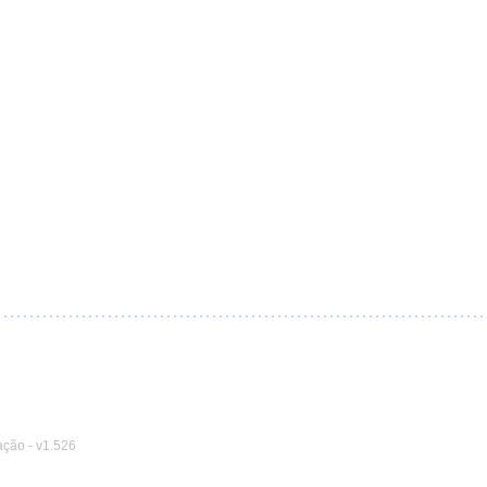
ação
-
v1.526