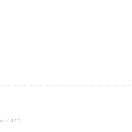
ação
-
v1.526