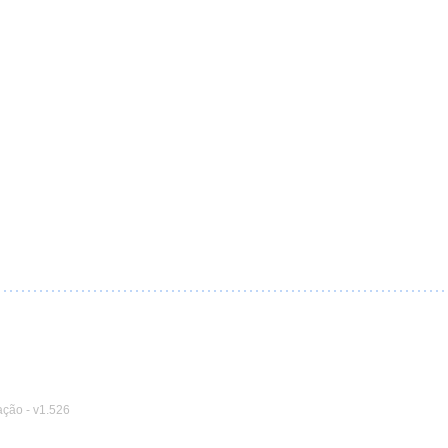
ação
-
v1.526