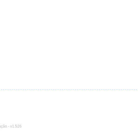
ação
-
v1.526