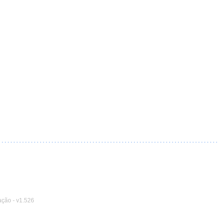
ação
-
v1.526