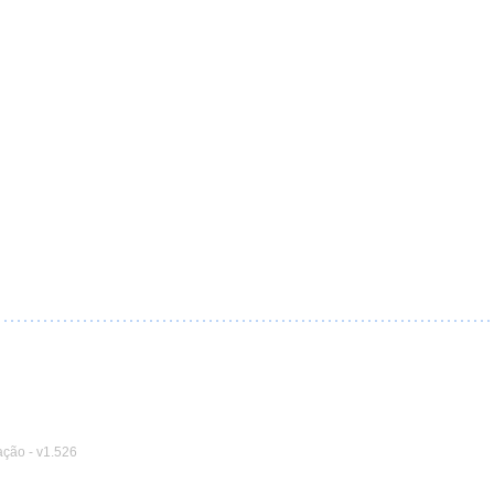
ação
-
v1.526