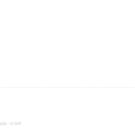
ação
-
v1.526