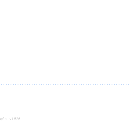
ação
-
v1.526