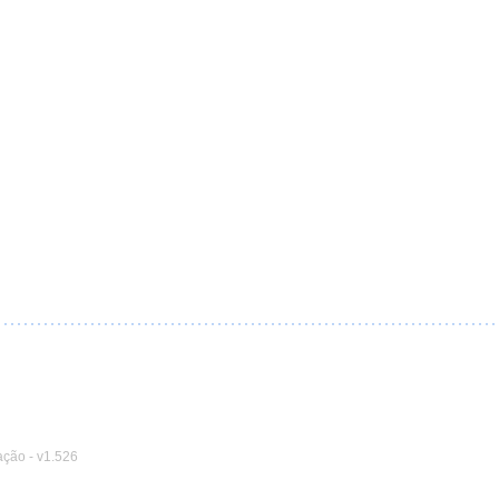
ação
-
v1.526