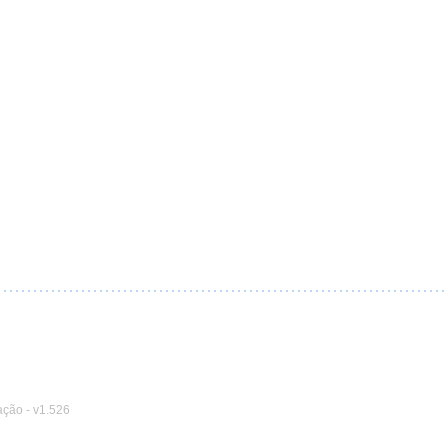
ação
-
v1.526