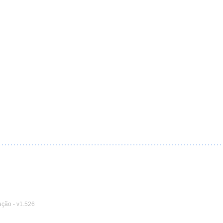
ação
-
v1.526