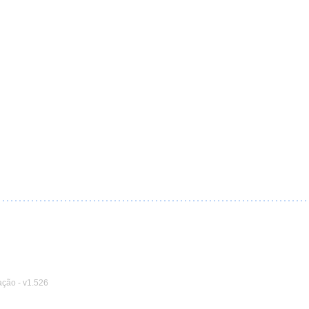
ação
-
v1.526