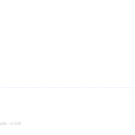
ação
-
v1.526