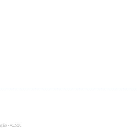
ação
-
v1.526