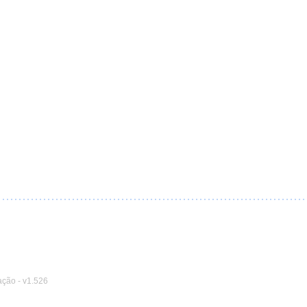
ação
-
v1.526