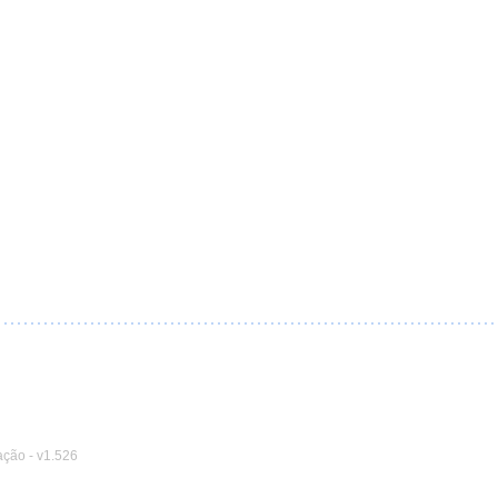
ação
-
v1.526