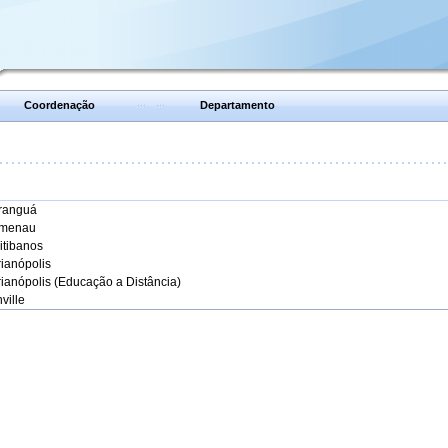
Coordenação
Departamento
aranguá
umenau
itibanos
rianópolis
rianópolis (Educação a Distância)
ville