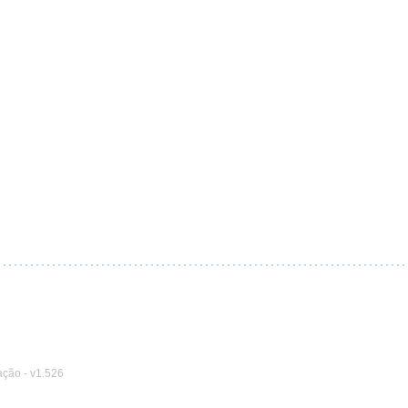
ação
-
v1.526