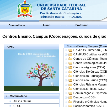
Aluno
Professor
Comunidade
Centros Ensino, Campus (Coordenações, cursos de grad
Centros Ensino, Campus (Coord
UFSC
CAMPUS Blumenau (BLN
CAMPUS Curitibanos (C
Centro de Ciências, Tecn
Centro Tecnológico de Joi
Ciências Agrárias (CCA)
Ciências Biológicas (CCB
Ciências da Educação (
Ciências da Saúde (CCS)
Ciências Físicas e Matem
Ciências Jurídicas (CCJ)
Comunicação e Expressã
Comunidade
Desportos (CDS)
Avisos Gerais
Filosofia e Ciências Hum
UFSC
Socioeconômico (CSE)