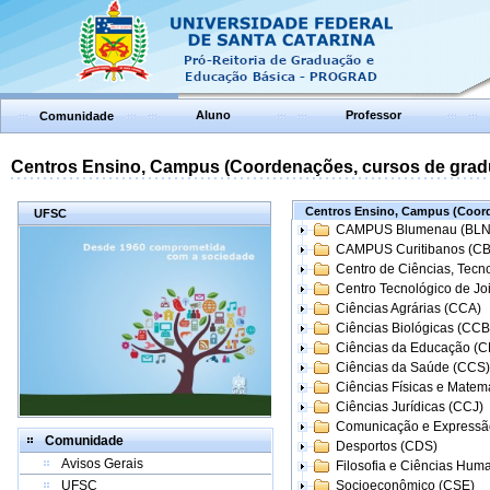
Aluno
Professor
Comunidade
Centros Ensino, Campus (Coordenações, cursos de grad
Centros Ensino, Campus (Coord
UFSC
CAMPUS Blumenau (BLN
CAMPUS Curitibanos (C
Centro de Ciências, Tecn
Centro Tecnológico de Joi
Ciências Agrárias (CCA)
Ciências Biológicas (CCB
Ciências da Educação (
Ciências da Saúde (CCS)
Ciências Físicas e Matem
Ciências Jurídicas (CCJ)
Comunicação e Expressã
Comunidade
Desportos (CDS)
Avisos Gerais
Filosofia e Ciências Hum
UFSC
Socioeconômico (CSE)