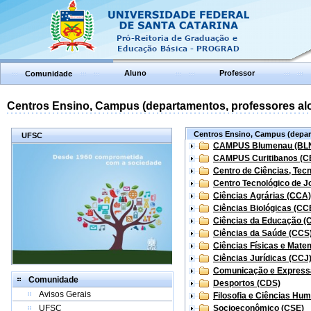
Aluno
Professor
Comunidade
Centros Ensino, Campus (departamentos, professores aloc
Centros Ensino, Campus (depart
UFSC
CAMPUS Blumenau (BL
CAMPUS Curitibanos (C
Centro de Ciências, Tec
Centro Tecnológico de Jo
Ciências Agrárias (CCA)
Ciências Biológicas (CC
Ciências da Educação (
Ciências da Saúde (CCS
Ciências Físicas e Mate
Ciências Jurídicas (CCJ
Comunicação e Express
Comunidade
Desportos (CDS)
Avisos Gerais
Filosofia e Ciências Hu
UFSC
Socioeconômico (CSE)