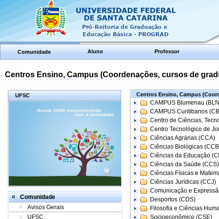
Aluno
Professor
Comunidade
Centros Ensino, Campus (Coordenações, cursos de grad
Centros Ensino, Campus (Coord
UFSC
CAMPUS Blumenau (BLN
CAMPUS Curitibanos (C
Centro de Ciências, Tecn
Centro Tecnológico de Joi
Ciências Agrárias (CCA)
Ciências Biológicas (CCB
Ciências da Educação (
Ciências da Saúde (CCS)
Ciências Físicas e Matem
Ciências Jurídicas (CCJ)
Comunicação e Expressã
Comunidade
Desportos (CDS)
Avisos Gerais
Filosofia e Ciências Hum
UFSC
Socioeconômico (CSE)