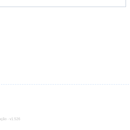
ação
-
v1.526