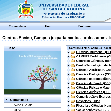
Aluno
Professor
Comunidade
Centros Ensino, Campus (departamentos, professores aloc
Centros Ensino, Campus (depart
UFSC
CAMPUS Blumenau (BL
CAMPUS Curitibanos (C
Centro de Ciências, Tec
Centro Tecnológico de Jo
Ciências Agrárias (CCA)
Ciências Biológicas (CC
Ciências da Educação (
Ciências da Saúde (CCS
Ciências Físicas e Mate
Ciências Jurídicas (CCJ
Comunicação e Express
Comunidade
Desportos (CDS)
Avisos Gerais
Filosofia e Ciências Hu
UFSC
Socioeconômico (CSE)