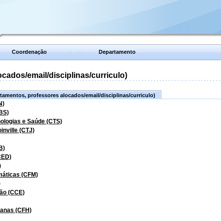
Coordenação
Departamento
ados/email/disciplinas/curriculo)
amentos, professores alocados/email/disciplinas/curriculo)
N)
BS)
nologias e Saúde (CTS)
inville (CTJ)
B)
CED)
)
máticas (CFM)
)
ão (CCE)
manas (CFH)