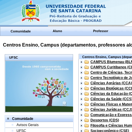
Aluno
Professor
Comunidade
Centros Ensino, Campus (departamentos, professores aloc
Centros Ensino, Campus (depart
UFSC
CAMPUS Blumenau (BL
CAMPUS Curitibanos (C
Centro de Ciências, Tec
Centro Tecnológico de Jo
Ciências Agrárias (CCA)
Ciências Biológicas (CC
Ciências da Educação (
Ciências da Saúde (CCS
Ciências Físicas e Mate
Ciências Jurídicas (CCJ
Comunicação e Express
Comunidade
Desportos (CDS)
Avisos Gerais
Filosofia e Ciências Hu
UFSC
Socioeconômico (CSE)