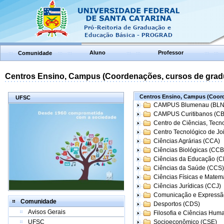
Aluno
Professor
Comunidade
Centros Ensino, Campus (Coordenações, cursos de grad
Centros Ensino, Campus (Coord
UFSC
CAMPUS Blumenau (BLN
CAMPUS Curitibanos (C
Centro de Ciências, Tecn
Centro Tecnológico de Joi
Ciências Agrárias (CCA)
Ciências Biológicas (CCB
Ciências da Educação (
Ciências da Saúde (CCS)
Ciências Físicas e Matem
Ciências Jurídicas (CCJ)
Comunicação e Expressã
Comunidade
Desportos (CDS)
Avisos Gerais
Filosofia e Ciências Hum
UFSC
Socioeconômico (CSE)