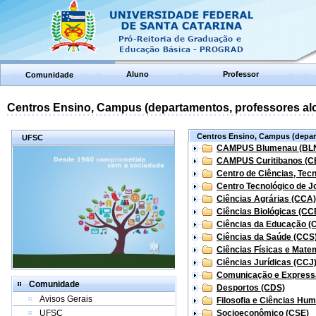
Aluno
Professor
Comunidade
Centros Ensino, Campus (departamentos, professores aloc
Centros Ensino, Campus (depart
UFSC
CAMPUS Blumenau (BL
CAMPUS Curitibanos (C
Centro de Ciências, Tec
Centro Tecnológico de Jo
Ciências Agrárias (CCA)
Ciências Biológicas (CC
Ciências da Educação (
Ciências da Saúde (CCS
Ciências Físicas e Mate
Ciências Jurídicas (CCJ
Comunicação e Express
Comunidade
Desportos (CDS)
Avisos Gerais
Filosofia e Ciências Hu
UFSC
Socioeconômico (CSE)