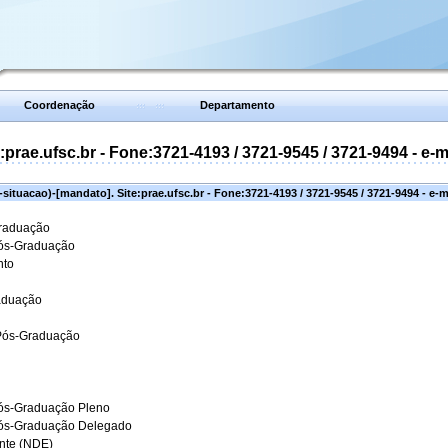
Coordenação
Departamento
prae.ufsc.br - Fone:3721-4193 / 3721-9545 / 3721-9494 - e-
situacao)-[mandato]. Site:prae.ufsc.br - Fone:3721-4193 / 3721-9545 / 3721-9494 - e-
Graduação
Pós-Graduação
nto
aduação
 Pós-Graduação
ós-Graduação Pleno
Pós-Graduação Delegado
ante (NDE)