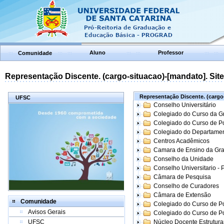
Aluno
Professor
Comunidade
Representação Discente. (cargo-situacao)-[mandato]. Site:
Representação Discente. (cargo-
UFSC
Conselho Universitário
Colegiado do Curso da 
Colegiado do Curso de 
Colegiado do Departame
Centros Acadêmicos
Camara de Ensino da Gr
Conselho da Unidade
Conselho Universitario -
Câmara de Pesquisa
Conselho de Curadores
Câmara de Extensão
Comunidade
Colegiado do Curso de P
Avisos Gerais
Colegiado do Curso de 
UFSC
Núcleo Docente Estrutur