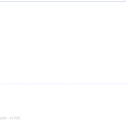
ação
-
v1.526