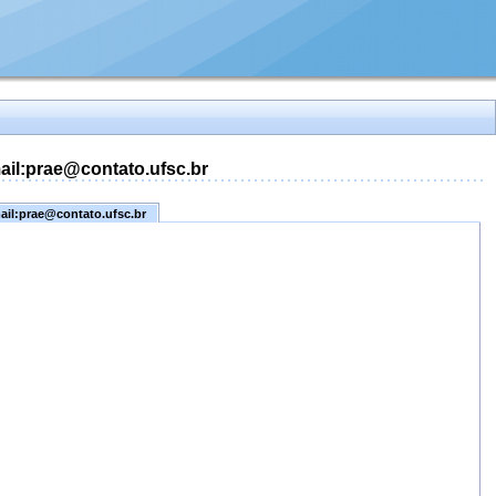
mail:prae@contato.ufsc.br
mail:prae@contato.ufsc.br