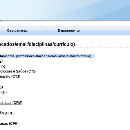
Coordenação
Departamento
ados/email/disciplinas/curriculo)
amentos, professores alocados/email/disciplinas/curriculo)
N)
BS)
nologias e Saúde (CTS)
inville (CTJ)
B)
CED)
)
máticas (CFM)
)
ão (CCE)
manas (CFH)