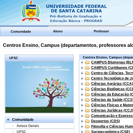
Aluno
Professor
Comunidade
Centros Ensino, Campus (departamentos, professores aloc
Centros Ensino, Campus (depart
UFSC
CAMPUS Blumenau (BL
CAMPUS Curitibanos (C
Centro de Ciências, Tec
Centro Tecnológico de Jo
Ciências Agrárias (CCA)
Ciências Biológicas (CC
Ciências da Educação (
Ciências da Saúde (CCS
Ciências Físicas e Mate
Ciências Jurídicas (CCJ
Comunicação e Express
Comunidade
Desportos (CDS)
Avisos Gerais
Filosofia e Ciências Hu
UFSC
Socioeconômico (CSE)