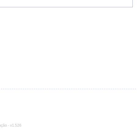
ação
-
v1.526