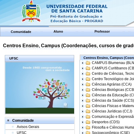
Aluno
Professor
Comunidade
Centros Ensino, Campus (Coordenações, cursos de grad
Centros Ensino, Campus (Coord
UFSC
CAMPUS Blumenau (BLN
CAMPUS Curitibanos (C
Centro de Ciências, Tecn
Centro Tecnológico de Joi
Ciências Agrárias (CCA)
Ciências Biológicas (CCB
Ciências da Educação (
Ciências da Saúde (CCS)
Ciências Físicas e Matem
Ciências Jurídicas (CCJ)
Comunicação e Expressã
Comunidade
Desportos (CDS)
Avisos Gerais
Filosofia e Ciências Hum
UFSC
Socioeconômico (CSE)