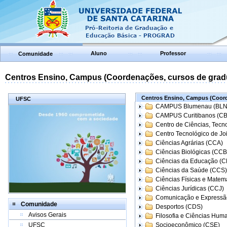
Aluno
Professor
Comunidade
Centros Ensino, Campus (Coordenações, cursos de grad
Centros Ensino, Campus (Coord
UFSC
CAMPUS Blumenau (BLN
CAMPUS Curitibanos (C
Centro de Ciências, Tecn
Centro Tecnológico de Joi
Ciências Agrárias (CCA)
Ciências Biológicas (CCB
Ciências da Educação (
Ciências da Saúde (CCS)
Ciências Físicas e Matem
Ciências Jurídicas (CCJ)
Comunicação e Expressã
Comunidade
Desportos (CDS)
Avisos Gerais
Filosofia e Ciências Hum
UFSC
Socioeconômico (CSE)