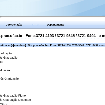
Coordenação
Departamento
prae.ufsc.br - Fone:3721-4193 / 3721-9545 / 3721-9494 - e-
situacao)-[mandato]. Site:prae.ufsc.br - Fone:3721-4193 / 3721-9545 / 3721-9494 - e-
Graduação
Pós-Graduação
nto
aduação
 Pós-Graduação
ós-Graduação Pleno
Pós-Graduação Delegado
ante (NDE)