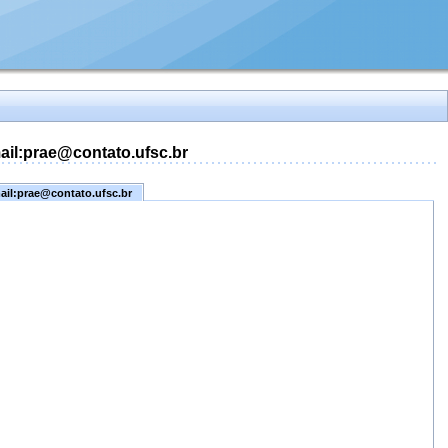
mail:prae@contato.ufsc.br
mail:prae@contato.ufsc.br