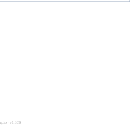
ação
-
v1.526