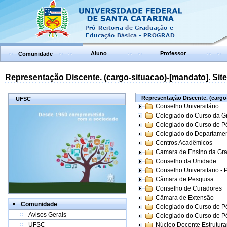
Aluno
Professor
Comunidade
Representação Discente. (cargo-situacao)-[mandato]. Site:
Representação Discente. (cargo-
UFSC
Conselho Universitário
Colegiado do Curso da 
Colegiado do Curso de 
Colegiado do Departame
Centros Acadêmicos
Camara de Ensino da Gr
Conselho da Unidade
Conselho Universitario -
Câmara de Pesquisa
Conselho de Curadores
Câmara de Extensão
Comunidade
Colegiado do Curso de P
Avisos Gerais
Colegiado do Curso de 
UFSC
Núcleo Docente Estrutur